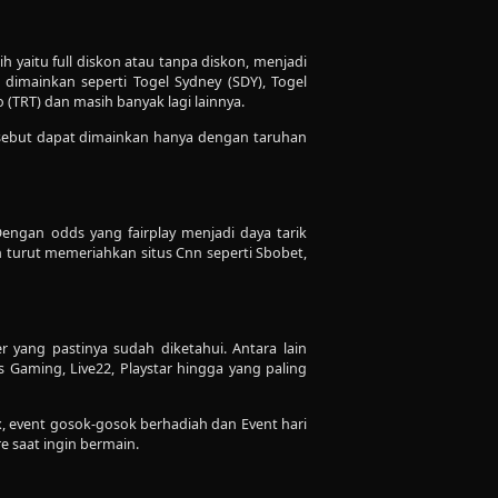
h yaitu full diskon atau tanpa diskon, menjadi
dimainkan seperti Togel Sydney (SDY), Togel
 (TRT) dan masih banyak lagi lainnya.
ersebut dapat dimainkan hanya dengan taruhan
ngan odds yang fairplay menjadi daya tarik
 turut memeriahkan situs Cnn seperti Sbobet,
r yang pastinya sudah diketahui. Antara lain
s Gaming, Live22, Playstar hingga yang paling
x, event gosok-gosok berhadiah dan Event hari
e saat ingin bermain.