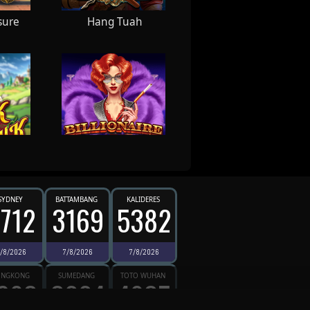
sure
Hang Tuah
the
Billionaire Party
k
SYDNEY
BATTAMBANG
KALIDERES
712
3169
5382
/8/2026
7/8/2026
7/8/2026
ONGKONG
SUMEDANG
TOTO WUHAN
083
3664
4935