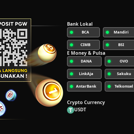
Bank Lokal
BCA
Mandiri
CIMB
BSI
E Money & Pulsa
Three
Crypto Currency
USDT