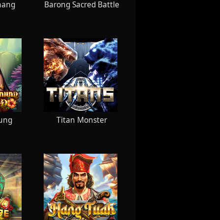
hang
Barong Sacred Battle
nung
Titan Monster