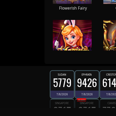
Flowerish Fairy
Magician
SUDAN
EPHRATA
CREST
5779
9426
61
7/8/2026
7/8/2026
7/8/20
NO DISC
SINGAPORE
SINGAPORE
CIAMI
0715
0715
77