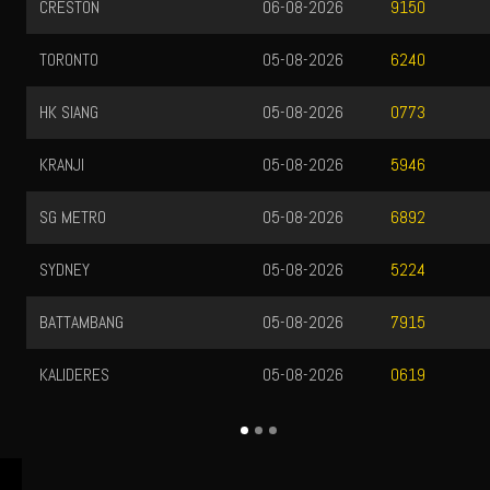
CRESTON
06-08-2026
9150
TORONTO
05-08-2026
6240
HK SIANG
05-08-2026
0773
KRANJI
05-08-2026
5946
SG METRO
05-08-2026
6892
SYDNEY
05-08-2026
5224
BATTAMBANG
05-08-2026
7915
KALIDERES
05-08-2026
0619