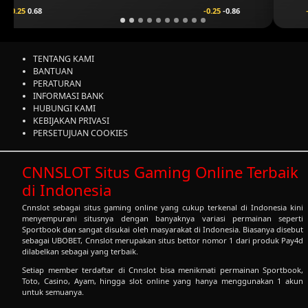
86
-0.75
-0.86
0.75
0.68
TENTANG KAMI
BANTUAN
PERATURAN
INFORMASI BANK
HUBUNGI KAMI
KEBIJAKAN PRIVASI
PERSETUJUAN COOKIES
CNNSLOT Situs Gaming Online Terbaik
di Indonesia
Cnnslot
sebagai situs gaming online yang cukup terkenal di Indonesia kini
menyempurani situsnya dengan banyaknya variasi permainan seperti
Sportbook dan sangat disukai oleh masyarakat di Indonesia. Biasanya disebut
sebagai UBOBET, Cnnslot merupakan situs bettor nomor 1 dari produk Pay4d
dilabelkan sebagai yang terbaik.
Setiap member terdaftar di Cnnslot bisa menikmati permainan Sportbook,
Toto, Casino, Ayam, hingga slot online yang hanya menggunakan 1 akun
untuk semuanya.