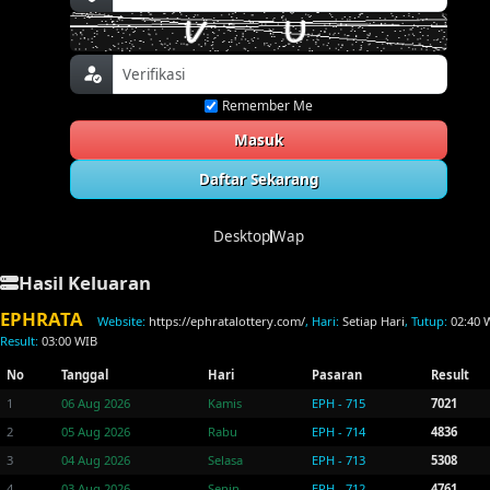
Remember Me
Masuk
Daftar Sekarang
Desktop
Wap
Hasil Keluaran
EPHRATA
Website:
https://ephratalottery.com/
, Hari:
Setiap Hari
, Tutup:
02:40 
Result:
03:00 WIB
No
Tanggal
Hari
Pasaran
Result
1
06 Aug 2026
Kamis
EPH - 715
7021
2
05 Aug 2026
Rabu
EPH - 714
4836
3
04 Aug 2026
Selasa
EPH - 713
5308
4
03 Aug 2026
Senin
EPH - 712
4761