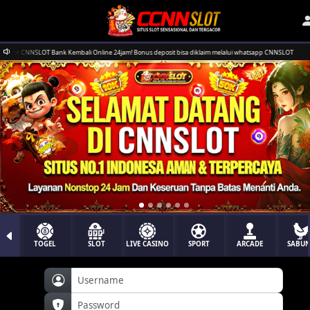
 CNNSLOT Bank Kembali Online 24jam! Bonus deposit bisa diklaim melalui whatsapp CNNSLOT
TOGEL
SLOT
LIVE CASINO
SPORT
ARCADE
SABU