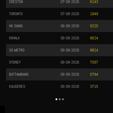
CRESTON
07-08-2026
6143
TORONTO
07-08-2026
1949
HK SIANG
06-08-2026
9220
KRANJI
06-08-2026
8624
SG METRO
06-08-2026
8814
SYDNEY
06-08-2026
7097
BATTAMBANG
06-08-2026
0794
KALIDERES
06-08-2026
3715